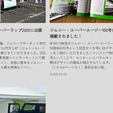
パーラップ2025に出展
ジムニー・スーパースージー150号
掲載されました！
uto主催、ジムニーでサーキット走行
本日9/9発売のジムニー・スーパースージ
 SUPER LAP（ジムニースーパ
55周年&150号という記念すべき号に88デザ
展させていただきました。2025
ンをご紹介いただきました！インテリア特
千葉県茂原ツインサーキットにて開
号ということで、モニターレスパネルキッ
ベント、全国に数あるジムニー
等88デザインの商品が紹介されています。
も最も特殊なイベン...
（しかも4ページも！）是非お手に取...
2025-09-09