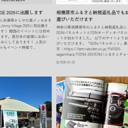
LLAGE 2026に出展します
相模原市ふるさと納税返礼品でも
選びいただけます
3, 24に兵庫県かじやの里メッセみき
ny Village 2026に初出展さ
神奈川県相模原市のふるさと納税返礼品に
す！ 関西のイベントには初め
0DINパネルキットと1DINオーディオパネ
ります。西日本の皆様にお会い
ットが加わりました。 以下のサイトより
みにしております！ 人気の
びいただけます。「0DINパネルキット」楽
パネルもイベント特価で...
天：https://item.rakuten.co.jp/f141500-
sagamihara/110194-30076746/ふるさとチョイ
2026-03-02