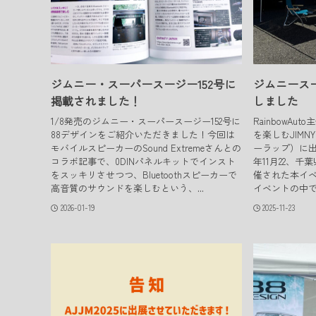
ジムニー・スーパースージー152号に
ジムニースー
掲載されました！
しました
1/8発売のジムニー・スーパースージー152号に
RainbowA
88デザインをご紹介いただきました！今回は
を楽しむJIMNY
モバイルスピーカーのSound Extremeさんとの
ーラップ）に出
コラボ記事で、0DINパネルキットでインスト
年11月22、
をスッキリさせつつ、Bluetoothスピーカーで
催された本イ
高音質のサウンドを楽しむという、...
イベントの中で
2026-01-19
2025-11-23